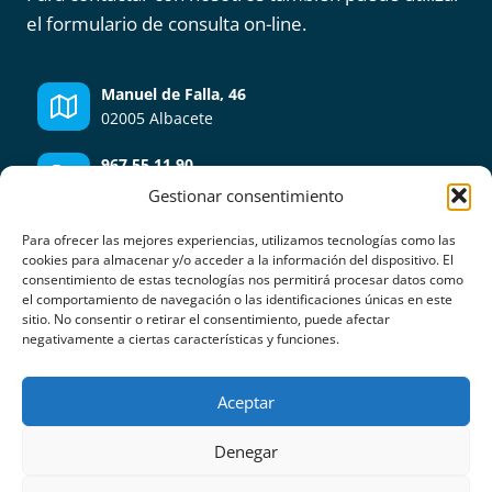
el formulario de consulta on-line.
Manuel de Falla, 46
02005 Albacete
967 55 11 90
Fax: 967 22 44 20
Gestionar consentimiento
info@cetefin.es
Para ofrecer las mejores experiencias, utilizamos tecnologías como las
cookies para almacenar y/o acceder a la información del dispositivo. El
consentimiento de estas tecnologías nos permitirá procesar datos como
el comportamiento de navegación o las identificaciones únicas en este
Lunes - Viernes
sitio. No consentir o retirar el consentimiento, puede afectar
9:00-14:00 y 16:30-19:30
negativamente a ciertas características y funciones.
Aceptar
© 2026 Cetefin S.L. |
Aviso Legal
|
Política de Privacidad
|
Política de Cookies
|
Compromiso con la protección de
Denegar
datos personales